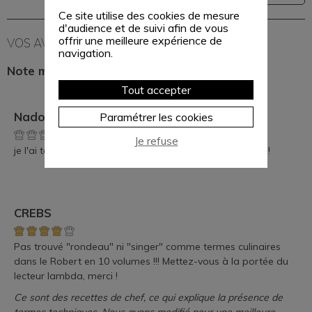
Ce site utilise des cookies de mesure
d'audience et de suivi afin de vous
offrir une meilleure expérience de
VOS AVIS
navigation.
Note moyenne :
Tout accepter
Nadou
Paramétrer les cookies
Je refuse
je l'ai testé avec du filet mignon de porc....un vrai délice !
CREBS
Pas trouvé "rondeau" ni "singer" comme termes culinaires
dans le Robert en 10 volumes !!! Mettez-vous à la portée du
lecteur lambda, merci !
Ce sont des recettes de chef, ce qui explique la présence de