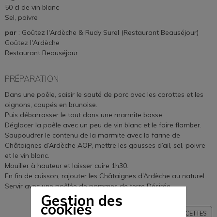
50 cl de vin blanc
Sel, poivre
par
: Goûtez l'Ardèche & Rudy Surel (Restaurant Beauséjour)
Goûtez l'Ardèche
Restaurant Beauséjour
PRÉPARATION
Dans une poêle, saisir le sauté de porc avec les carottes et les
oignons, coupés en brunoise.
Puis débarrasser le tout dans une marmite basse.
Déglacer la poêle avec un peu de vin blanc et le faire flamber.
Saupoudrer le contenu de la marmite avec la farine de
Châtaignes d’Ardèche AOP, mettre les gousses d’ail, sel, poivre
et le vin blanc.
Mouiller à hauteur et laisser cuire 1h30.
En fin de cuisson, rajouter les Châtaignes d’Ardèche au naturel.
Servir avec une poêlée de pommes de terre Désirée.
Gestion des
cookies
VOIR TOUTES LES RECETTES