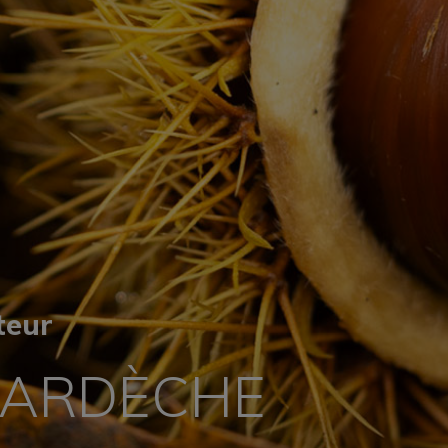
teur
L’ARDÈCHE