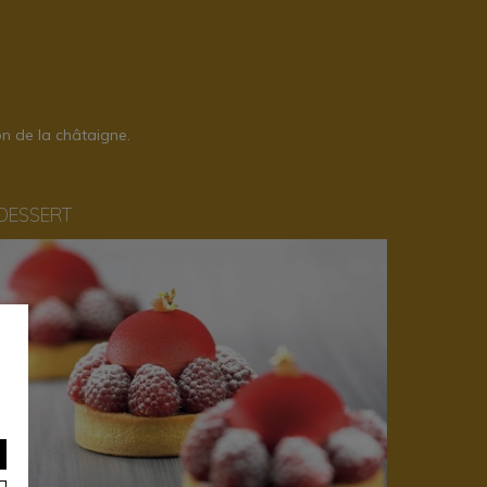
n de la châtaigne.
DESSERT