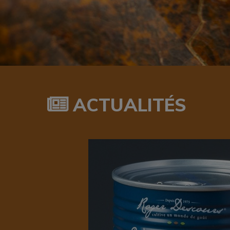
ACTUALITÉS
ons du
rdèche