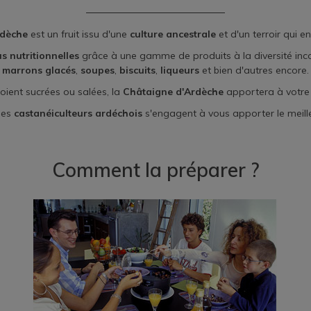
rdèche
est un fruit issu d'une
culture ancestrale
et d'un terroir qui en
s nutritionnelles
grâce à une gamme de produits à la diversité in
marrons glacés
,
soupes
,
biscuits
,
liqueurs
et bien d'autres encore.
soient sucrées ou salées, la
Châtaigne d'Ardèche
apportera à votre c
 les
castanéiculteurs ardéchois
s'engagent à vous apporter le meilleu
Comment la préparer ?