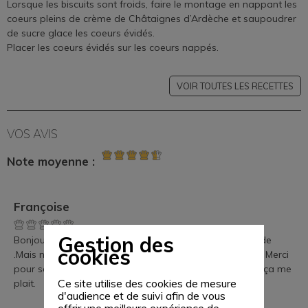
Lorsque les biscuits sont froids, faire le montage en nappant les
coeurs pleins de crème de Châtaignes d’Ardèche et saupoudrer
de sucre glace les coeurs évidés.
Placer les coeurs évidés sur les coeurs nappés.
VOIR TOUTES LES RECETTES
VOS AVIS
Note moyenne :
Françoise
Gestion des
Bonjour. Je n' ai pas encore fait cette recette gourmande
cookies
.Mais ne saurait tarder en profitant de la bonne saison. Merci
pour ses trésors partagés. Et coeur fidèle "Ardèchois", ça me
Ce site utilise des cookies de mesure
plait.
d'audience et de suivi afin de vous