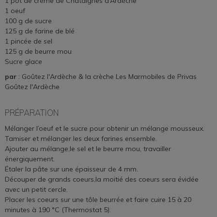
1 pot de crème de Châtaignes d’Ardèche
1 oeuf
100 g de sucre
125 g de farine de blé
1 pincée de sel
125 g de beurre mou
Sucre glace
par
: Goûtez l'Ardèche & la crèche Les Marmobiles de Privas
Goûtez l'Ardèche
PRÉPARATION
Mélanger l’oeuf et le sucre pour obtenir un mélange mousseux.
Tamiser et mélanger les deux farines ensemble.
Ajouter au mélange,le sel et le beurre mou, travailler
énergiquement.
Étaler la pâte sur une épaisseur de 4 mm.
Découper de grands coeurs,la moitié des coeurs sera évidée
avec un petit cercle.
Placer les coeurs sur une tôle beurrée et faire cuire 15 à 20
minutes à 190 °C (Thermostat 5).