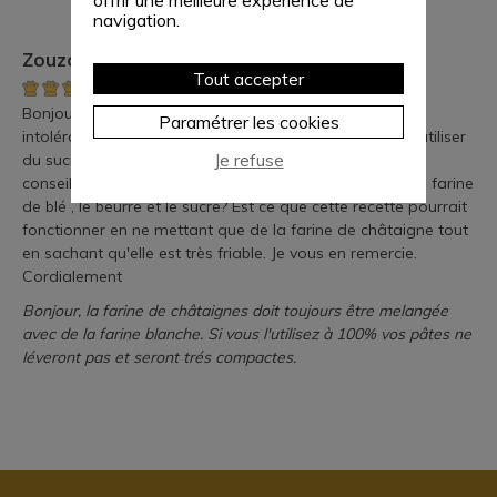
offrir une meilleure expérience de
navigation.
Zouzou
Tout accepter
Bonjour, Cette recette m'intéresse mais vu que je suis
Paramétrer les cookies
intolérante au gluten et au lactose. De plus je ne peux utiliser
Je refuse
du sucre ni du miel, ni sirop d'érable. Pourriez-vous me
conseiller par quels ingrédients je pourrais remplacer la farine
de blé , le beurre et le sucre? Est ce que cette recette pourrait
fonctionner en ne mettant que de la farine de châtaigne tout
en sachant qu'elle est très friable. Je vous en remercie.
Cordialement
Bonjour, la farine de châtaignes doit toujours être melangée
avec de la farine blanche. Si vous l'utilisez à 100% vos pâtes ne
léveront pas et seront trés compactes.