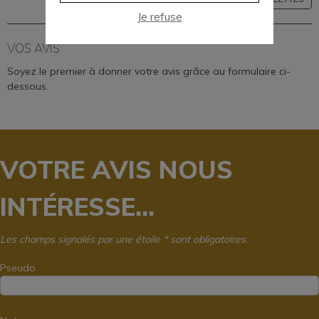
Je refuse
VOS AVIS
Soyez le premier à donner votre avis grâce au formulaire ci-
dessous.
VOTRE AVIS NOUS
INTÉRESSE...
Les champs signalés par une étoile * sont obligatoires.
Pseudo