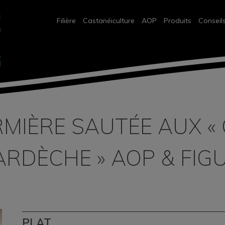
Filière
Castanéiculture
AOP
Produits
Conseil
RMIÈRE SAUTÉE AUX «
ARDÈCHE » AOP & FIG
PLAT