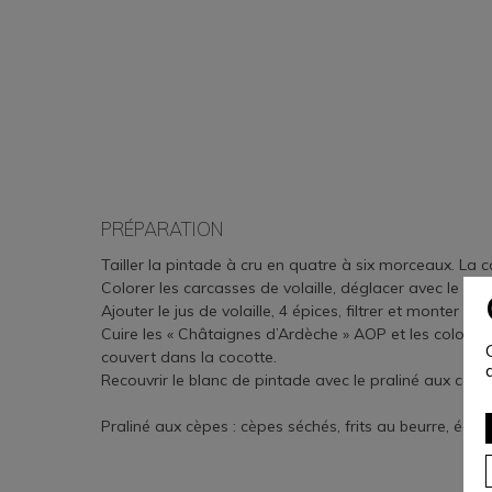
PRÉPARATION
Tailler la pintade à cru en quatre à six morceaux. La co
Colorer les carcasses de volaille, déglacer avec le vina
Ajouter le jus de volaille, 4 épices, filtrer et monter à 
Cuire les « Châtaignes d’Ardèche » AOP et les colorer à
couvert dans la cocotte.
Recouvrir le blanc de pintade avec le praliné aux cèpe
Praliné aux cèpes : cèpes séchés, frits au beurre, égo