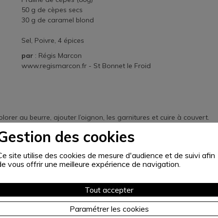
50 g de cèpes secs
30 g de caramel blond
Sel, Poivre, 4 épices
par
: Régis Marcon
www.regismarcon.fr
- St Bonnet le Froid
lorer au beurre, ajouter l’oignon, les garnitures et cuire à couvert.
igre de figue deux ou trois fois.
Gestion des cookies
l’huile de noisette au moment de servir.
 la poêle. Les envelopper avec les oignons et les figues dans les feu
Ce site utilise des cookies de mesure d'audience et de suivi afin
de vous offrir une meilleure expérience de navigation.
s. Dresser les morceaux de pintade entourés avec leur garniture de 
uttés, mixés avec un caramel de sucre roux et flocons de châtaignes.
Tout accepter
Paramétrer les cookies