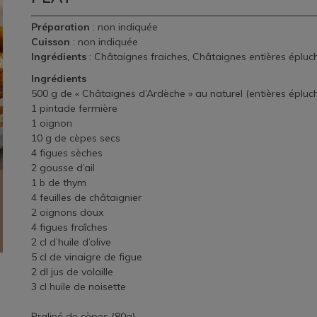
Préparation
: non indiquée
Cuisson
: non indiquée
Ingrédients
: Châtaignes fraiches, Châtaignes entières épluc
Ingrédients
500 g de « Châtaignes d’Ardèche » au naturel (entières éplu
1 pintade fermière
1 oignon
10 g de cèpes secs
4 figues sèches
2 gousse d’ail
1 b de thym
4 feuilles de châtaignier
2 oignons doux
4 figues fraîches
2 cl d’huile d’olive
5 cl de vinaigre de figue
2 dl jus de volaille
3 cl huile de noisette
Praliné de cèpes (80g)