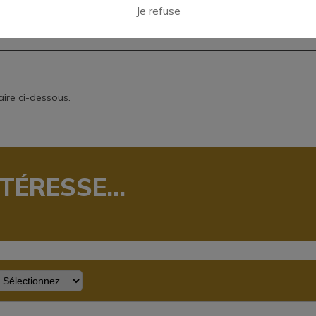
Je refuse
ire ci-dessous.
ÉRESSE...